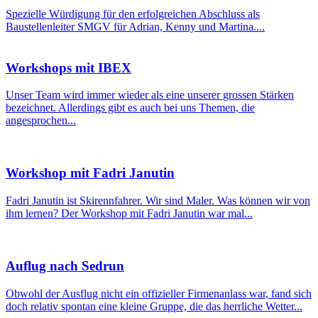
Spezielle Würdigung für den erfolgreichen Abschluss als
Baustellenleiter SMGV für Adrian, Kenny und Martina....
Workshops mit IBEX
Unser Team wird immer wieder als eine unserer grossen Stärken
bezeichnet. Allerdings gibt es auch bei uns Themen, die
angesprochen...
Workshop mit Fadri Janutin
Fadri Janutin ist Skirennfahrer. Wir sind Maler. Was können wir von
ihm lernen? Der Workshop mit Fadri Janutin war mal...
Auflug nach Sedrun
Obwohl der Ausflug nicht ein offizieller Firmenanlass war, fand sich
doch relativ spontan eine kleine Gruppe, die das herrliche Wetter...