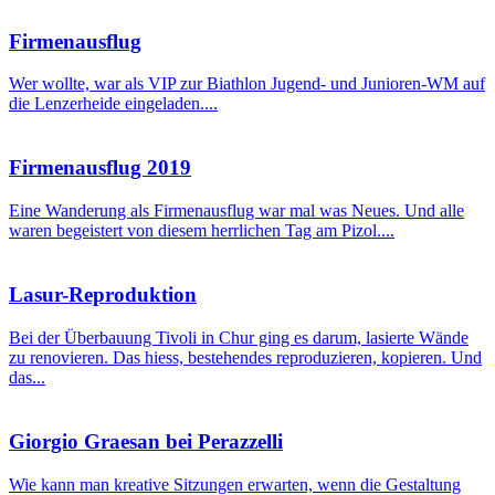
Firmenausflug
Wer wollte, war als VIP zur Biathlon Jugend- und Junioren-WM auf
die Lenzerheide eingeladen....
Firmenausflug 2019
Eine Wanderung als Firmenausflug war mal was Neues. Und alle
waren begeistert von diesem herrlichen Tag am Pizol....
Lasur-Reproduktion
Bei der Überbauung Tivoli in Chur ging es darum, lasierte Wände
zu renovieren. Das hiess, bestehendes reproduzieren, kopieren. Und
das...
Giorgio Graesan bei Perazzelli
Wie kann man kreative Sitzungen erwarten, wenn die Gestaltung