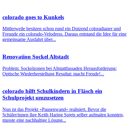
colorado goes to Kunkels
Mittlerweile besitzen schon rund ein Dutzend coloradianer und
Freunde ein colorado-Velodress. Daraus entstand die Idee für eine
gemeinsame Ausfahrt über...
Renovation Sockel Altstadt
Problem: Sockelzonen bei Altstattfassaden Herausforderung:
Optische Wiederherstellung Resultat: macht Freude!...
colorado hilft Schulkindern in Fläsch ein
Schulprojekt umzusetzen
Nun ist das Projekt «Pausenwand» realisiert. Bevor die
Schüler/innen ihre Keith Haring Sujets selber aufmalen konnten,
musste eine nachhaltige Lösung...