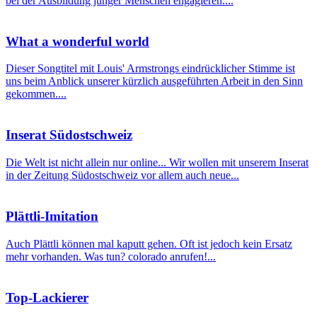
bei der Ausbildung junger Menschen engagieren....
What a wonderful world
Dieser Songtitel mit Louis' Armstrongs eindrücklicher Stimme ist
uns beim Anblick unserer kürzlich ausgeführten Arbeit in den Sinn
gekommen....
Inserat Südostschweiz
Die Welt ist nicht allein nur online... Wir wollen mit unserem Inserat
in der Zeitung Südostschweiz vor allem auch neue...
Plättli-Imitation
Auch Plättli können mal kaputt gehen. Oft ist jedoch kein Ersatz
mehr vorhanden. Was tun? colorado anrufen!...
Top-Lackierer